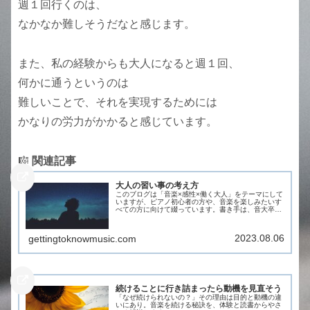
週１回行くのは、
なかなか難しそうだなと感じます。
また、私の経験からも大人になると週１回、
何かに通うというのは
難しいことで、それを実現するためには
かなりの労力がかかると感じています。
🎼
関連記事
大人の習い事の考え方
このブログは「音楽×感性×働く大人」をテーマにして
いますが、ピアノ初心者の方や、音楽を楽しみたいす
べての方に向けて綴っています。書き手は、音大卒・
企業勤めをしながら音楽の学びを続ける、すみれで
す。Unsplashのprottoy hassa...
2023.08.06
gettingtoknowmusic.com
続けることに行き詰まったら動機を見直そう
「なぜ続けられないの？」その理由は目的と動機の違
いにあり。音楽を続ける秘訣を、体験と読書からやさ