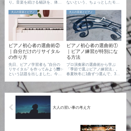
り。音楽を続ける秘訣を、体験
ないという、ちょっとしたモヤ
と読書からやさしく解説しま
モヤについて書いてみようと思
す。
います。そこから見えてくる、
大人の音楽とピアノ
大人の音楽とピアノ
ピアノに限らない大人が「学
び」を語りにくい理由につい
て、少し考えてみました。な
ぜ、習っていることをあ...
ピアノ初心者の選曲術②
ピアノ初心者の選曲術①
｜自分だけのリサイタル
｜ピアノ練習が特別にな
の作り方
る方法
先日、ピアノ学習者も “自分の
プロ演奏家の選曲術から学ぶ
リサイタル” を作ってみよう🎹✨
「季節で選ぶピアノ練習法」。
という話題を出しました。今日
春夏秋冬に1曲ずつ選んで、3ヶ
はその続きとして、さらにアイ
月で仕上げる。モチベーション
ディアをシェアしていきたいと
を保ちながら音楽と暮らすアイ
思います。🎼関連記事「もし自
デアを紹介。
分だけの小さなコンサートを開
くとしたら、どんな曲を並べよ
うかな？...
大人の習い事の考え方