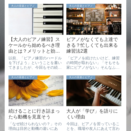
大人の音楽とピアノ
大人の音楽とピアノ
【大人のピアノ練習】ス
ピアノがなくても上達で
ケールから始めるべき理
きる？忙しくても出来る
由とは？メリットと効果
練習法2選
的な練習法
以前、「ピアノ練習のハードル
「ピアノを続けたいけど、練習
を下げよう」ということを書い
の時間が取れない」「そもそも
てきましたが、今回もその続き
家にピアノがない」そんなふう
です。ピアノって、やっぱり継
に感じたことはありませんか？
続が大切なのは、なんとなくみ
実は、ピアノがなくてもできる
大人の音楽とピアノ
大人の音楽とピアノ
なさん感じていることかなと思
練習法や、少し視点を変えるこ
います。例えば週末に1時間ま
とで上達につながる工夫がある
とめて練習するよりも、毎日10
んです。ピアノ練習は、生活
分でも少しずつ...
に“馴染ませていく...
続けることに行き詰まっ
大人が「学び」を語りに
たら動機を見直そう
くい理由
「なぜ続けられないの？」その
今回は、ピアノを習っているこ
理由は目的と動機の違いにあ
とを、職場や友人にあえて言わ