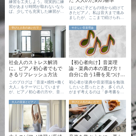
だ“大人のための基準”
練習を工夫しよう。現実的に練
習があまり時間が取れないなら
はじめに子どもの頃から続けて
ば、少しでも充実した練習がで
きたピアノ。私は音大まで進み
きるように工夫をしましょう。
ましたが、ここまで続けられた
今回は、そのポイントを書いて
最大の理由は「先生との相性」
いきたいと思います。1、弾け
でした。大人になって自分で先
学びと人生のあいだで
やさしい音楽理論
ない箇所から練習する。弾けな
生を探す難しさにも直面し、改
い箇所が分かっている場合は、
めて自分に会う先生の大切さを
そこから練習しま...
痛感しています。子どもの場合
は、先生や親のリ...
社会人のストレス解消
【初心者向け】音楽理
に。ピアノ初心者でもで
論・楽典の本の選び方！
きるリフレッシュ方法
自分に合う1冊を見つける
コツ
このブログは「音楽×感性×働く
初心者が楽典や音楽理論を勉強
大人」をテーマにしています
したいと思ったとき、多くの人
が、ピアノ初心者の方や、音楽
がまず考えるのは「参考書を買
を楽しみたいすべての方に向け
おう」ということではないでし
て綴っています。書き手は、音
ょうか。実際、楽器店や大きな
大人の音楽とピアノ
学びと人生のあいだで
大卒・企業勤めをしながら音楽
本屋さんに行くと、音楽理論の
の学びを続ける、すみれです。
本はかなりたくさん並んでいま
仕事が忙しかったり、職場でち
す。また、クラシック系とポピ
ょっとしたことが...
ュラー系の本が同...