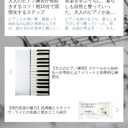
大人のピアノ練習が長続
音楽を学ぶうちに、暮ら
きするコツ！朝10分で習
しも自然と整っていっ
慣化するステップ
た。大人のピアノがある
日常
ピアノとか習い事・勉強って、
ピアノを続けるうち、暮らしま
始めるのは割と簡単なんです
で少しずつ整っていった。部
が、続けるのが意外と難しいで
屋、お金の考え方・・。大人な
すよね。最初は、やる気もある
らではの視点で綴っています。
し「頑張ろう」って思える。で
も、大人になると特に、突発的
な仕事が入って時間がなくなっ
てしまったり、帰るころにはも
う疲れていたり、「...
【大人のピアノ練習】スケールから始め
るべき理由とは？メリットと効果的な練
習法
【現代音楽の魅力】武満徹とスティー
ヴ・ライヒの名曲と聴きどころ紹介