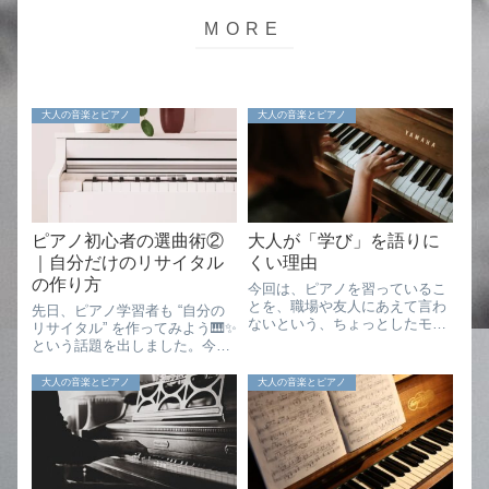
大人の音楽とピアノ
大人の音楽とピアノ
ピアノ初心者の選曲術②
大人が「学び」を語りに
｜自分だけのリサイタル
くい理由
の作り方
今回は、ピアノを習っているこ
とを、職場や友人にあえて言わ
先日、ピアノ学習者も “自分の
ないという、ちょっとしたモヤ
リサイタル” を作ってみよう🎹✨
モヤについて書いてみようと思
という話題を出しました。今日
います。そこから見えてくる、
はその続きとして、さらにアイ
ピアノに限らない大人が「学
ディアをシェアしていきたいと
大人の音楽とピアノ
大人の音楽とピアノ
び」を語りにくい理由につい
思います。🎼関連記事「もし自
て、少し考えてみました。な
分だけの小さなコンサートを開
ぜ、習っていることをあ...
くとしたら、どんな曲を並べよ
うかな？...