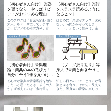
【初心者さん向け】 楽器
【初心者さん向け】楽譜
を習うなら、やっぱりピ
をスラスラ読めるように
アノがおすすめな理由５
なるヒント
選
このブログは「音楽×感性×働く
はじめに「楽譜がスラスラ読め
大人」をテーマにしています
ない、時間がかかってしま
が、ピアノ初心者の方や、音楽
う・・。」という悩みは、楽器
を楽しみたいすべての方に向け
を習いはじめた頃は、誰もが一
て綴っています。書き手は、音
度は経験する悩みなのではない
やさしい音楽理論
大人の音楽とピアノ
大卒・企業勤めをしながら音楽
でしょうか。「弾く練習の前
の学びを続ける、すみれです。
に、楽譜を読む作業があって
はじめに・・大人になって「楽
思うように練習が進まな
器を習いたい。何...
い・・。」今回は、こちらを
紐...
【初心者向け】音楽理
【ブログ振り返り】等
論・楽典の本の選び方！
身大で音楽と向き合うこ
自分に合う1冊を見つける
と
コツ
初心者が楽典や音楽理論を勉強
忙しい日々の中で、どうにか音
したいと思ったとき、多くの人
楽と向き合う。その先に見えて
がまず考えるのは「参考書を買
きた、等身大の音楽の楽しみ
おう」ということではないでし
方。そして私にとって、バッハ
ょうか。実際、楽器店や大きな
がなぜ特別なのかという話。
本屋さんに行くと、音楽理論の
本はかなりたくさん並んでいま
す。また、クラシック系とポピ