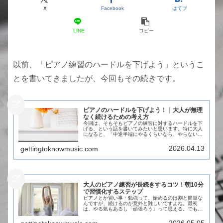
X
Facebook
はてブ
LINE
コピー
以前、「ピアノ練習のハードルを下げよう」というこ
とを書いてきましたが、今回もその続きです。
ピアノのハードルを下げよう！｜大人が無理
なく続けるための考え方
今回は、そもそもピアノの練習に対するハードルを下
げる、という話を書いてみたいと思います。特に大人
になると、「中途半端にやるくらいなら、やらない方
がいい」そんなふうに思ってしまうことってあります
よね。また、いざ始めようとすると、最初の一歩に
2026.04.13
gettingtoknowmusic.com
す...
大人のピアノ練習が長続きするコツ！朝10分
で習慣化するステップ
ピアノとか習い事・勉強って、始めるのは割と簡単な
んですが、続けるのが意外と難しいですよね。最初
は、やる気もあるし「頑張ろう」って思える。でも、
大人になると特に、突発的な仕事が入って時間がなく
なってしまったり、帰るころにはもう疲れていたり、
2026.05.05