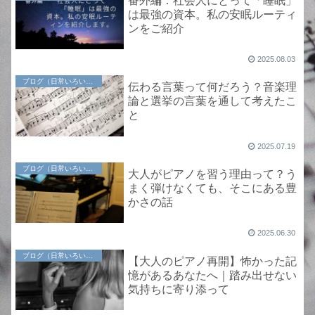
番外編：社会人にとって「睡眠」
は最強の資本。私の安眠ルーティ
ンをご紹介
2025.08.03
ブログ（日常いろいろ）
伝わる言葉って何だろう？音楽理
論と選挙の言葉を通して考えたこ
と
2025.07.19
ブログ（日常いろいろ）
大人がピアノを習う理由って？う
まく弾けなくても、そこにある豊
かさの話
2025.06.30
ブログ（日常いろいろ）
【大人のピアノ再開】怖かった記
憶があるあなたへ｜踏み出せない
気持ちに寄り添って