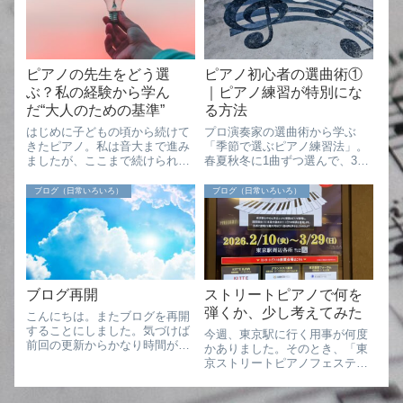
ク音楽全史 ビ...
くとしたら、どんな曲を並べよ
うかな？...
ピアノの先生をどう選
ピアノ初心者の選曲術①
ぶ？私の経験から学ん
｜ピアノ練習が特別にな
だ“大人のための基準”
る方法
はじめに子どもの頃から続けて
プロ演奏家の選曲術から学ぶ
きたピアノ。私は音大まで進み
「季節で選ぶピアノ練習法」。
ましたが、ここまで続けられた
春夏秋冬に1曲ずつ選んで、3ヶ
最大の理由は「先生との相性」
月で仕上げる。モチベーション
でした。大人になって自分で先
を保ちながら音楽と暮らすアイ
ブログ（日常いろいろ）
ブログ（日常いろいろ）
生を探す難しさにも直面し、改
デアを紹介。
めて自分に会う先生の大切さを
痛感しています。子どもの場合
は、先生や親のリ...
ブログ再開
ストリートピアノで何を
弾くか、少し考えてみた
こんにちは。またブログを再開
することにしました。気づけば
今週、東京駅に行く用事が何度
前回の更新からかなり時間が経
かありました。そのとき、「東
っていて、自分でも驚いていま
京ストリートピアノフェスティ
す・・。仕事や日々の忙しさに
バル」に関する広告を目にし
追われるうちに、なかなか書く
て、「今って、こんなふうに
時間が取れずにいました。で