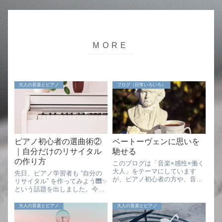
大人の音楽とピアノ
ブログ（日常いろいろ）
ピアノ初心者の選曲術②
ベートーヴェンに思いを
｜自分だけのリサイタル
馳せる
の作り方
このブログは「音楽×感性×働く
大人」をテーマにしています
先日、ピアノ学習者も “自分の
が、ピアノ初心者の方や、音楽
リサイタル” を作ってみよう🎹✨
を楽しみたいすべての方に向け
という話題を出しました。今日
て綴っています。書き手は、音
はその続きとして、さらにアイ
大卒・企業勤めをしながら音楽
ディアをシェアしていきたいと
大人の音楽とピアノ
大人の音楽とピアノ
の学びを続ける、すみれです。
思います。🎼関連記事「もし自
最近、松田 亜有子著「クラシッ
分だけの小さなコンサートを開