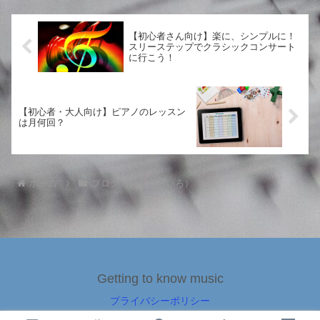
大々的に展開されているんだ
も、やっぱり音楽学習について
な」と感じました。ストリート
書くのは、自分の気...
ピアノは、YouTubeでもよく見
【初心者さん向け】楽に、シンプルに！
かけるようになり...
スリーステップでクラシックコンサート
に行こう！
【初心者・大人向け】ピアノのレッスン
は月何回？
ホーム
ブログ（日常いろいろ）
Getting to know music
プライバシーポリシー