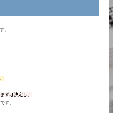
です。
。
をまずは決定し、
法
です。