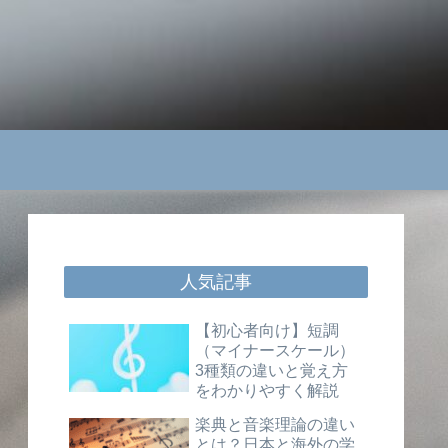
人気記事
【初心者向け】短調
（マイナースケール）
3種類の違いと覚え方
をわかりやすく解説
楽典と音楽理論の違い
とは？日本と海外の学