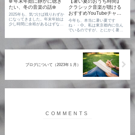
❄️ 年末年始に静かに聴き
【暑い夏のおうち時間】
たい、冬の音楽の話❄️
クラシック音楽が聴ける
おすすめYouTubeチャン
2025年も、気づけば残りわずか
ネル
になってきました。年末年始は
今年も、本当に暑い夏です
少し時間に余裕があるはずなの
ね・・🌻。私は東京都内に住ん
に、掃除をしたり、細々した用
でいるのですが、とにかく暑く
事を済ませたりしているうち
て、電車で通勤するのも、休日
に、なぜか一日があっという間
に用事で外へ出るのも、本当に
に終わってしまいます・・。🧹
大変です・・・。結局、「暑
📦私は会社員なのでこの時期は
い」という言葉しか出てこない
連休になるので...
毎日です😣💦。そんな厳しい夏
ですが、今日は、おうち...
ブログについて（2023年１月）