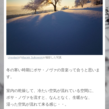
Unsplash
の
Maciek Sulkowski
が撮影した写真
冬の寒い時期にボサ・ノヴァの音楽って合うと思いま
す。
室内の乾燥して、冷たい空気が流れている空間に、
ボサ・ノヴァを流すと、なんとなく、生暖かな、
湿った空気が流れて来る感じ・・。