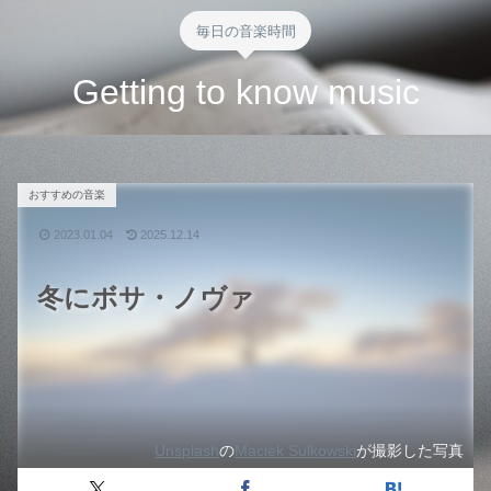
毎日の音楽時間
Getting to know music
おすすめの音楽
2023.01.04
2025.12.14
冬にボサ・ノヴァ
Unsplash
の
Maciek Sulkowski
が撮影した写真