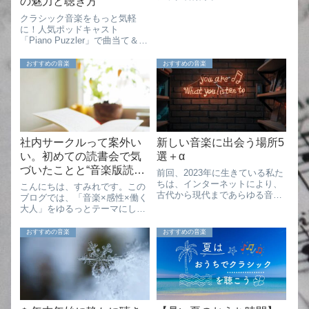
の魅力と聴き方
クラシック音楽をもっと気軽
に！人気ポッドキャスト
「Piano Puzzler」で曲当て＆作
曲家クイズを楽しむ方法や最新
エピソードを紹介。
おすすめの音楽
おすすめの音楽
社内サークルって案外い
新しい音楽に出会う場所5
い。初めての読書会で気
選＋α
づいたことと“音楽版読書
前回、2023年に生きている私た
会”の提案
ちは、インターネットにより、
こんにちは、すみれです。この
古代から現代まであらゆる音楽
ブログでは、「音楽×感性×働く
に簡単にアクセスできる状況に
大人」をゆるっとテーマにしな
あるということと、「好きな音
がら、ピアノ初心者さんや、音
楽の発見は日常を幸せにする」
楽を楽しみたいすべての方に向
おすすめの音楽
おすすめの音楽
という事を書きました。今回
けて、日々の気づきや学びを綴
は、「私がどこで新しい音楽と
っています。音大を卒業して、
出会っているの...
いまは会社員として働きつつ、
自分なりのペー...