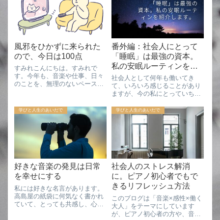
風邪をひかずに来られた
番外編：社会人にとって
ので、今日は100点
「睡眠」は最強の資本。
私の安眠ルーティンをご
すみれこんにちは。すみれで
紹介
す。今年も、音楽や仕事、日々
社会人として何年も働いてき
のことを、無理のないペースで
て、いろいろ感じることがあり
書いていけたらと思っていま
ますが、今の私にとっていちば
す。どうぞよろしくお願いしま
ん「これは資本だな」と思うも
す☺️年末、何気なく見ていたテ
の――それは睡眠です。人によ
学びと人生のあいだで
学びと人生のあいだで
レビの中で、ふと耳に残った言
ると思いますが、私にとって
葉がありました。それが、今年
は、睡眠がすべての基本です
の始まりに、意外と...
ね。音楽の勉強をやるにして
も、仕事に集中するにして...
好きな音楽の発見は日常
社会人のストレス解消
を幸せにする
に。ピアノ初心者でもで
きるリフレッシュ方法
私には好きな名言があります。
高島屋の紙袋に何気なく書かれ
このブログは「音楽×感性×働く
ていて、とっても共感し、心に
大人」をテーマにしています
響いた言葉です。「新しいご馳
が、ピアノ初心者の方や、音楽
走の発見は、新しい星の発見よ