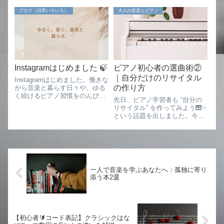
を楽しみたいすべての方に向け
りも人々を幸せにする」The
て綴っています。書き手は、音
ブログ（日常いろいろ）
大人の音楽とピアノ
discovery of a new dish does
大卒・企業勤めをしながら音楽
more f...
の学びを続ける、すみれです。
仕事が忙しかったり、職場でち
ょっとしたことが...
Instagramはじめました 🍃
ピアノ初心者の選曲術②
｜自分だけのリサイタル
Instagramはじめました。働きな
の作り方
がら音楽と暮らす日々や、ゆる
く続けるピアノ習慣をのんびり
先日、ピアノ学習者も “自分の
更新予定。
リサイタル” を作ってみよう🎹✨
という話題を出しました。今日
はその続きとして、さらにアイ
ディアをシェアしていきたいと
思います。🎼関連記事「もし自
分だけの小さなコンサートを開
くとしたら、どんな曲を並べよ
うかな？...
一人で音楽を学ぶあなたへ：孤独に寄り
添う本2選
【初心者🔰コード表記】クラシックはな