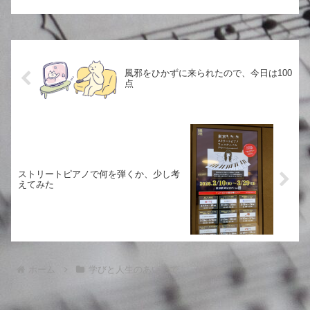
「この仕事は将来なくなる」
らではの視点で綴っています。
「これは安全」──そんな記事を
よく見かけますが、実際には“安
全だと思っていた仕事”でさえ、
変化の波の...
風邪をひかずに来られたので、今日は100
点
ストリートピアノで何を弾くか、少し考
えてみた
ホーム
学びと人生のあいだで