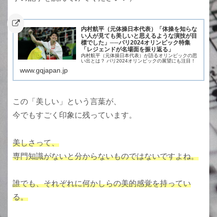
内村航平（元体操日本代表）「体操を知らな
い人が見ても美しいと思えるような演技が目
標でした」──パリ2024オリンピック特集
「レジェンドが名場面を振り返る」
内村航平（元体操日本代表）が語るオリンピックの思
い出とは？ パリ2024オリンピックの展望にも注目！
www.gqjapan.jp
この「美しい」という言葉が、
今でもすごく印象に残っています。
美しさって、
専門知識がないと分からないものではないですよね。
誰でも、それぞれに何かしらの美的感覚を持ってい
る。