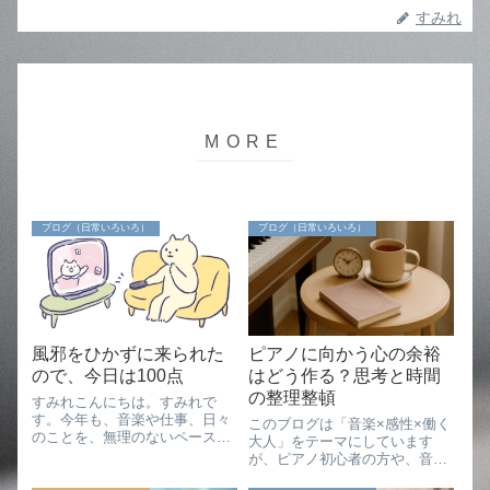
すみれ
ブログ（日常いろいろ）
ブログ（日常いろいろ）
風邪をひかずに来られた
ピアノに向かう心の余裕
ので、今日は100点
はどう作る？思考と時間
の整理整頓
すみれこんにちは。すみれで
す。今年も、音楽や仕事、日々
このブログは「音楽×感性×働く
のことを、無理のないペースで
大人」をテーマにしています
書いていけたらと思っていま
が、ピアノ初心者の方や、音楽
す。どうぞよろしくお願いしま
を楽しみたいすべての方に向け
す☺️年末、何気なく見ていたテ