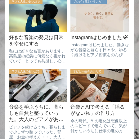
て綴っています。書き手は、音
学びと人生のあいだで
ブログ（日常いろいろ）
レビの中で、ふと耳に残った言
大卒・企業勤めをしながら音楽
葉がありました。それが、今年
の学びを続ける、すみれです。
の始まりに、意外と...
社会人して働いていると、仕事
だけでなく、自分...
好きな音楽の発見は日常
Instagramはじめました 🍃
を幸せにする
Instagramはじめました。働きな
がら音楽と暮らす日々や、ゆる
私には好きな名言があります。
く続けるピアノ習慣をのんびり
高島屋の紙袋に何気なく書かれ
更新予定。
ていて、とっても共感し、心に
響いた言葉です。「新しいご馳
走の発見は、新しい星の発見よ
学びと人生のあいだで
学びと人生のあいだで
りも人々を幸せにする」The
discovery of a new dish does
more f...
音楽を学ぶうちに、暮ら
音楽とAIで考える「揺る
しも自然と整っていっ
がない私」の作り方
た。大人のピアノがある
今の時代、AIの進化は想像以上
日常
のスピードで進んでいて、気が
ピアノを続けるうち、暮らしま
付かないうちに仕事の進め方や
で少しずつ整っていった。部
日々の業務が変わっています。
屋、お金の考え方・・。大人な