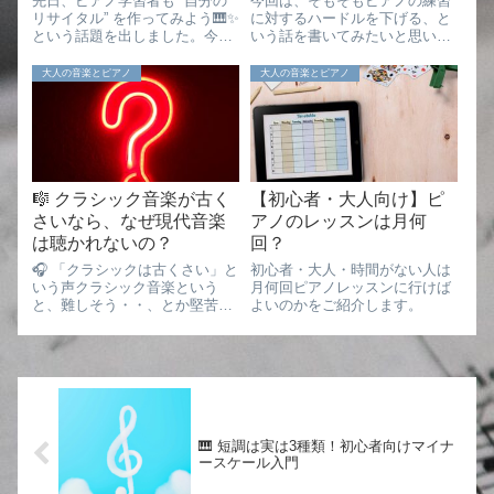
先日、ピアノ学習者も “自分の
今回は、そもそもピアノの練習
リサイタル” を作ってみよう🎹✨
に対するハードルを下げる、と
という話題を出しました。今日
いう話を書いてみたいと思いま
はその続きとして、さらにアイ
す。特に大人になると、「中途
ディアをシェアしていきたいと
半端にやるくらいなら、やらな
大人の音楽とピアノ
大人の音楽とピアノ
思います。🎼関連記事「もし自
い方がいい」そんなふうに思っ
分だけの小さなコンサートを開
てしまうことってありますよ
くとしたら、どんな曲を並べよ
ね。また、いざ始めようとする
うかな？...
と、最初の一歩にす...
🎼 クラシック音楽が古く
【初心者・大人向け】ピ
さいなら、なぜ現代音楽
アノのレッスンは月何
は聴かれないの？
回？
🎧 「クラシックは古くさい」と
初心者・大人・時間がない人は
いう声クラシック音楽という
月何回ピアノレッスンに行けば
と、難しそう・・、とか堅苦し
よいのかをご紹介します。
そう・・とかのイメージの他に
「古臭い」「退屈そう・・」
「なんで今さらそんな昔の音楽
をやっているのは何故・・？」
という感想を持つ人もいますよ
ね。実際、私も学生...
🎹 短調は実は3種類！初心者向けマイナ
ースケール入門