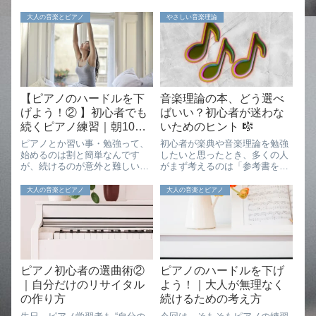
大人の音楽とピアノ
やさしい音楽理論
【ピアノのハードルを下
音楽理論の本、どう選べ
げよう！② 】初心者でも
ばいい？初心者が迷わな
続くピアノ練習｜朝10分
いためのヒント 🎼
で習慣化
ピアノとか習い事・勉強って、
初心者が楽典や音楽理論を勉強
始めるのは割と簡単なんです
したいと思ったとき、多くの人
が、続けるのが意外と難しいで
がまず考えるのは「参考書を買
すよね。最初は、やる気もある
おう」ということではないでし
し「頑張ろう」って思える。で
ょうか。実際、楽器店や大きな
大人の音楽とピアノ
大人の音楽とピアノ
も、大人になると特に、突発的
本屋さんに行くと、音楽理論の
な仕事が入って時間がなくなっ
本はかなりたくさん並んでいま
てしまったり、帰るころにはも
す。また、クラシック系とポピ
う疲れていたり、「...
ュラー系の本が同...
ピアノ初心者の選曲術②
ピアノのハードルを下げ
｜自分だけのリサイタル
よう！｜大人が無理なく
の作り方
続けるための考え方