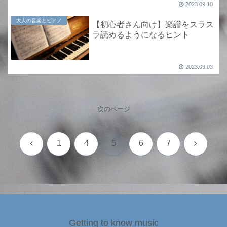
2023.09.10
大人の音楽とピアノ
【初心者さん向け】楽譜をスラス
ラ読めるようになるヒント
2023.09.03
次のページ
前
次
1
4
5
6
7
へ
へ
Getting to know music